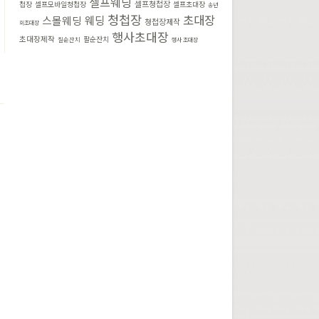
셀프웨딩
셀프청첩장
셀프초대장
첩장
셀프모바일청첩장
송년
청첩장
초대장
웨딩
스몰웨딩
청첩장제작
회초대장
행사초대장
초대장제작
팔순잔치
칠순잔치
행사 초대장