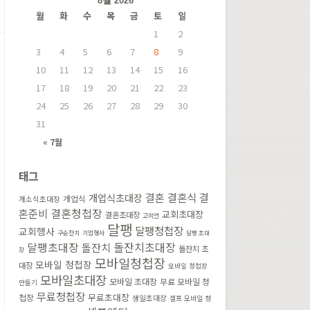
8월 2026
월
화
수
목
금
토
일
1
2
3
4
5
6
7
8
9
10
11
12
13
14
15
16
17
18
19
20
21
22
23
24
25
26
27
28
29
30
31
« 7월
태그
결혼
결혼식
결
개업식초대장
개업식
개소식초대장
혼준비
결혼청첩장
교회초대장
결혼초대장
고희연
달팽
달팽청첩장
교회행사
구순잔치
기업행사
달팽 초대
돌잔치초대장
달팽초대장
돌잔치
돌잔치 초
장
모바일청첩장
모바일 청첩장
대장
모바일 청첩장
모바일초대장
모바일 초대장
무료 모바일 청
만들기
무료청첩장
무료초대장
첩장
생일초대장
셀프 모바일 청