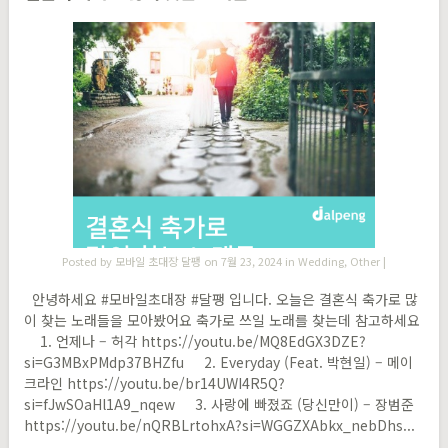
Posted by
모바일 초대장 달팽
on 7월 23, 2024 in
Wedding
,
Other
|
안녕하세요 #모바일초대장 #달팽 ​입니다. 오늘은 결혼식 축가로 많
이 찾는 노래들을 모아봤어요 축가로 쓰일 노래를 찾는데 참고하세요
1. 언제나 – 허각 https://youtu.be/MQ8EdGX3DZE?
si=G3MBxPMdp37BHZfu 2. Everyday (Feat. 박현일) – 메이
크라인 https://youtu.be/br14UWI4R5Q?
si=fJwSOaHl1A9_nqew 3. 사랑에 빠졌죠 (당신만이) – 장범준
https://youtu.be/nQRBLrtohxA?si=WGGZXAbkx_nebDhs...