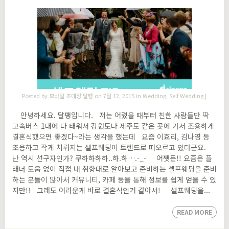
Posted by
모바일 초대장 달팽
on 7월 12, 2015 in
Wedding
,
Self Wedding
|
안녕하세요. 달팽입니다. 저는 어렸을 때부터 친한 사람들만 딱
고속버스 1대에 다 태워서 강원도나 제주도 같은 곳에 가서 조용하게
결혼식했으면 좋겠다~라는 생각을 했는데 요즘 이효리, 김나영 등
조용하고 작게 치뤄지는 셀프웨딩이 트렌드로 떠오르고 있더군요.
난 역시 선구자인가? 쿠하하하하..하.하….-_- 어쨋든!! 요즘은 플
래너 도움 없이 직접 내 취향대로 알아보고 준비하는 셀프웨딩을 준비
하는 분들이 많아서 커뮤니티, 카페 등을 통해 정보를 쉽게 얻을 수 있
지만!! 그래도 어려운게 바로 결혼식인거 같아서! 셀프웨딩을...
READ MORE