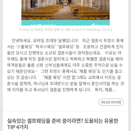
Posted by
모바일 초대장 달팽
on 9월 4, 2015 in
Wedding
,
Other
|
안녕하세요. 모바일 초대장 달팽입니다! 최근 결혼식 트렌드 중에
서는 ‘스몰웨딩’ ‘하우스웨딩’ ‘셀프웨딩’ 등 조용하고 간결하게 친지
들만 모시고 진행하는 소규모 결혼식들이 많아졌는데요. 이유는 아
무래도 틀에 박힌 결혼식은 탈피하고 독특하고 특별한 결혼식을 해야
하객분들은 물론 신랑 신부님들에게도 아주 소중한 추억으로 남을 수
있기 때문인데요~ 그런 트렌드 중에서도 ‘채플 웨딩’도 인기를 끌고
있는 것 같습니다. ‘채플 웨딩’ 이란 말그래도 교회에서 치르는 결
혼식을 말하며, 하나님과 초대받으신 분들 앞에서 혼인서약을 하는 것
에 의의를 두고 목사님이 결혼을 진행하게 됩니다. 특히, 채플...
READ MORE
실속있는 셀프웨딩을 준비 중이라면? 도움되는 유용한
TIP 4가지