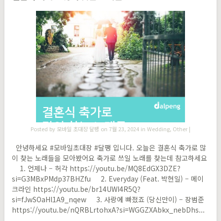
Posted by
모바일 초대장 달팽
on 7월 23, 2024 in
Wedding
,
Other
|
안녕하세요 #모바일초대장 #달팽 ​입니다. 오늘은 결혼식 축가로 많
이 찾는 노래들을 모아봤어요 축가로 쓰일 노래를 찾는데 참고하세요
1. 언제나 – 허각 https://youtu.be/MQ8EdGX3DZE?
si=G3MBxPMdp37BHZfu 2. Everyday (Feat. 박현일) – 메이
크라인 https://youtu.be/br14UWI4R5Q?
si=fJwSOaHl1A9_nqew 3. 사랑에 빠졌죠 (당신만이) – 장범준
https://youtu.be/nQRBLrtohxA?si=WGGZXAbkx_nebDhs...