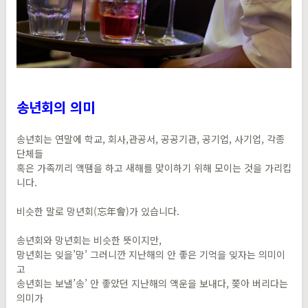
송년회의 의미
송년회는 연말에 학교, 회사,관공서, 공공기관, 공기업, 사기업, 각종
단체들
혹은 가족끼리 액땜을 하고 새해를 맞이하기 위해 모이는 것을 가리킵
니다.
비슷한 말로 망년회(忘年會)가 있습니다.
송년회와 망년회는 비슷한 뜻이지만,
망년회는 잊을’망’ 그러니깐 지난해의 안 좋은 기억을 잊자는 의미이
고
송년회는 보낼’송’ 안 좋았던 지난해의 액운을 보내다, 쫒아 버리다는
의미가